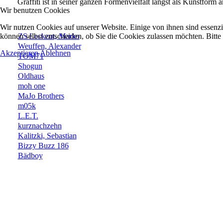
Graffiti ist in seiner ganzen Formenvielfalt längst als Kunstfor
Wir benutzen Cookies
Wir nutzen Cookies auf unserer Website. Einige von ihnen sind essenzi
ZS Leckzut, Marko
können selbst entscheiden, ob Sie die Cookies zulassen möchten. Bitte
Weuffen, Alexander
Akzeptieren
Ablehnen
TOM71
Shogun
Oldhaus
moh one
MaJo Brothers
m05k
L.E.T.
kurznachzehn
Kalitzki, Sebastian
Bizzy Buzz 186
Bädboy