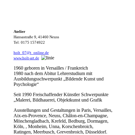
Malerei
Atelier
Hansastraße 9, 41460 Neuss
Tel: 0175 1574922
holt_07@t_online.de
www.holt-art.de
1960 geboren in Versailles / Frankreich
1980 nach dem Abitur Lehrerstudium mit
Ausbildungsschwerpunkt „Bildende Kunst und
Psychologie“
Seit 1990 Freischaffender Künstler Schwerpunkte
„Malerei, Bildhauerei, Objektkunst und Grafik
Ausstellungen und Gestaltungen in Paris, Versailles,
Aix-en-Provence, Neuss, Châlon-en-Champagne,
Mönchengladbach, Krefeld, Bedburg, Dormagen,
Köln, , Monheim, Unna, Korschenbroich,
Ratingen, Meerbusch, Grevenbroich, Düsseldorf.