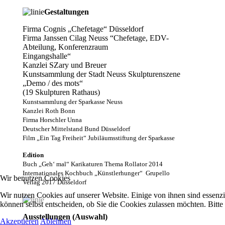
Gestaltungen
Firma Cognis „Chefetage“ Düsseldorf
Firma Janssen Cilag Neuss “Chefetage, EDV-
Abteilung, Konferenzraum
Eingangshalle“
Kanzlei SZary und Breuer
Kunstsammlung der Stadt Neuss Skulpturenszene
„Demo / des mots“
(19 Skulpturen Rathaus)
Kunstsammlung der Sparkasse Neuss
Kanzlei Roth Bonn
Firma Horschler Unna
Deutscher Mittelstand Bund Düsseldorf
Film „Ein Tag Freiheit“ Jubiläumsstiftung der Sparkasse
Edition
Buch „Geh‘ mal“ Karikaturen Thema Rollator 2014
Internationales Kochbuch „Künstlerhunger“ Grupello
Wir benutzen Cookies
Verlag 2017
Düsseldorf
Wir nutzen Cookies auf unserer Website. Einige von ihnen sind essenzi
können selbst entscheiden, ob Sie die Cookies zulassen möchten. Bitte
Ausstellungen (Auswahl)
Akzeptieren
Ablehnen