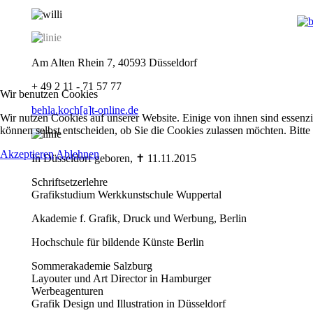
Zeichnungen/Radierungen
Am Alten Rhein 7, 40593 Düsseldorf
+ 49 2 11 - 71 57 77
Wir benutzen Cookies
behla.koch[a]t-online.de
Wir nutzen Cookies auf unserer Website. Einige von ihnen sind essenzi
können selbst entscheiden, ob Sie die Cookies zulassen möchten. Bitte
Akzeptieren
Ablehnen
In Düsseldorf geboren, ✝ 11.11.2015
Schriftsetzerlehre
Grafikstudium Werkkunstschule Wuppertal
Akademie f. Grafik, Druck und Werbung, Berlin
Hochschule für bildende Künste Berlin
Sommerakademie Salzburg
Layouter und Art Director in Hamburger
Werbeagenturen
Grafik Design und Illustration in Düsseldorf