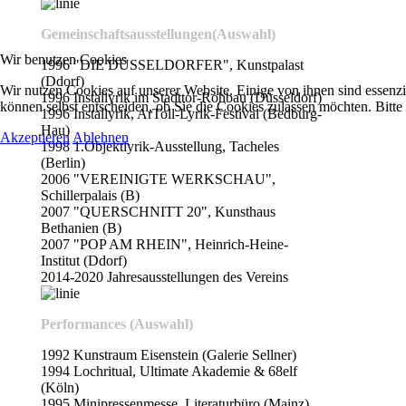
Gemeinschaftsausstellungen(Auswahl)
Wir benutzen Cookies
1996 "DIE DÜSSELDORFER", Kunstpalast
(Ddorf)
Wir nutzen Cookies auf unserer Website. Einige von ihnen sind essenzi
1996 Installyrik im Stadttor-Rohbau (Düsseldorf)
können selbst entscheiden, ob Sie die Cookies zulassen möchten. Bitte
1996 Installyrik, ArToll-Lyrik-Festival (Bedburg-
Hau)
Akzeptieren
Ablehnen
1998 1.Objektlyrik-Ausstellung, Tacheles
(Berlin)
2006 "VEREINIGTE WERKSCHAU",
Schillerpalais (B)
2007 "QUERSCHNITT 20", Kunsthaus
Bethanien (B)
2007 "POP AM RHEIN", Heinrich-Heine-
Institut (Ddorf)
2014-2020 Jahresausstellungen des Vereins
Performances (Auswahl)
1992 Kunstraum Eisenstein (Galerie Sellner)
1994 Lochritual, Ultimate Akademie & 68elf
(Köln)
1995 Minipressenmesse, Literaturbüro (Mainz)