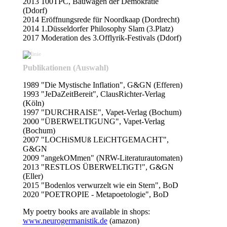
2013 100TPC, Bauwagen der Demokratie
(Ddorf)
2014 Eröffnungsrede für Noordkaap (Dordrecht)
2014 1.Düsseldorfer Philosophy Slam (3.Platz)
2017 Moderation des 3.Offlyrik-Festivals (Ddorf)
Publikationen (Auswahl)
1989 "Die Mystische Inflation", G&GN (Efferen)
1993 "JeDaZeitBereit", ClausRichter-Verlag
(Köln)
1997 "DURCHRAISE", Vapet-Verlag (Bochum)
2000 "ÜBERWELTIGUNG", Vapet-Verlag
(Bochum)
2007 "LOCHiSMUß LEiCHTGEMACHT",
G&GN
2009 "angekOMmen" (NRW-Literaturautomaten)
2013 "RESTLOS ÜBERWELTiGT!", G&GN
(Eller)
2015 "Bodenlos verwurzelt wie ein Stern", BoD
2020 "POETROPIE - Metapoetologie", BoD
My poetry books are available in shops:
www.neurogermanistik.de
(amazon)