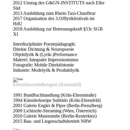
2012 Umzug des G&GN-INSTITUTS nach Eller
Süd
2013 Ausbildung zum Rhein-Taxi-Chauffeur
2017 Organisation des 3.Offlyrikfestivals im
HdU
2018 Ausbildung zur Betreuungskraft §53c SGB
XI
Interdisziplinäre Poesiepädagogik:
Direkte Dichtung & Neuropoesie
Objektlyrik & (Lyrik-)Performance
Malerei: Integraler Impressionismus
Fotografie: Mobile Direktfotomie
Industrie: Modelyrik & Produktlyrik
Einzelausstellungen
(Auswahl)
1991 BuntBuchhandlung (Köln-Ehrenstraße)
1994 Künstlerkneipe Subbido (Köln-Ehrenfeld)
2001 Galerie Engler & Piper (Berlin-Prenzlberg)
2009 Lichtzeile-Streaming (Wien, Österreich)
2010 Galerie Musenstube (Berlin-Reuterkiez)
2015 Bau- und Liegenschaftsbetrieb NRW