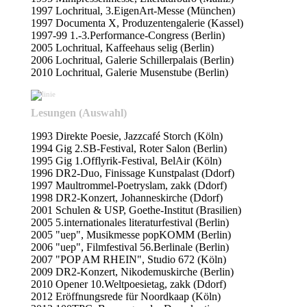
1997 Lochritual, 3.EigenArt-Messe (München)
1997 Documenta X, Produzentengalerie (Kassel)
1997-99 1.-3.Performance-Congress (Berlin)
2005 Lochritual, Kaffeehaus selig (Berlin)
2006 Lochritual, Galerie Schillerpalais (Berlin)
2010 Lochritual, Galerie Musenstube (Berlin)
Lesungen (Auswahl)
1993 Direkte Poesie, Jazzcafé Storch (Köln)
1994 Gig 2.SB-Festival, Roter Salon (Berlin)
1995 Gig 1.Offlyrik-Festival, BelAir (Köln)
1996 DR2-Duo, Finissage Kunstpalast (Ddorf)
1997 Maultrommel-Poetryslam, zakk (Ddorf)
1998 DR2-Konzert, Johanneskirche (Ddorf)
2001 Schulen & USP, Goethe-Institut (Brasilien)
2005 5.internationales literaturfestival (Berlin)
2005 "uep", Musikmesse popKOMM (Berlin)
2006 "uep", Filmfestival 56.Berlinale (Berlin)
2007 "POP AM RHEIN", Studio 672 (Köln)
2009 DR2-Konzert, Nikodemuskirche (Berlin)
2010 Opener 10.Weltpoesietag, zakk (Ddorf)
2012 Eröffnungsrede für Noordkaap (Köln)