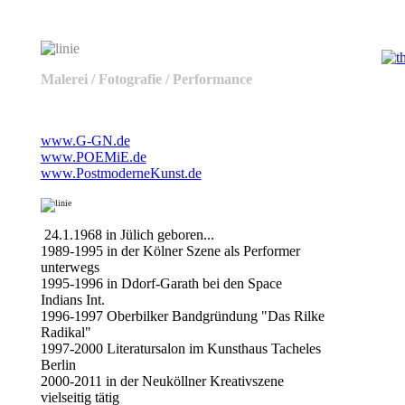
Malerei / Fotografie / Performance
www.G-GN.de
www.POEMiE.de
www.PostmoderneKunst.de
24.1.1968 in Jülich geboren...
1989-1995 in der Kölner Szene als Performer
unterwegs
1995-1996 in Ddorf-Garath bei den Space
Indians Int.
1996-1997 Oberbilker Bandgründung "Das Rilke
Radikal"
1997-2000 Literatursalon im Kunsthaus Tacheles
Berlin
2000-2011 in der Neuköllner Kreativszene
vielseitig tätig